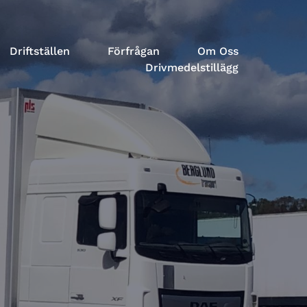
Driftställen
Förfrågan
Om Oss
Drivmedelstillägg